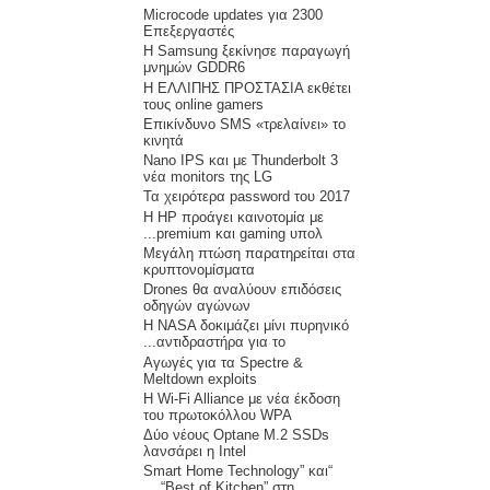
Microcode updates για 2300
Επεξεργαστές
H Samsung ξεκίνησε παραγωγή
μνημών GDDR6
Η ΕΛΛΙΠΗΣ ΠΡΟΣΤΑΣΙΑ εκθέτει
τους online gamers
Επικίνδυνο SMS «τρελαίνει» το
κινητά
Nano IPS και με Thunderbolt 3
νέα monitors της LG
Τα χειρότερα password του 2017
Η HP προάγει καινοτομία με
premium και gaming υπολ...
Μεγάλη πτώση παρατηρείται στα
κρυπτονομίσματα
Drones θα αναλύουν επιδόσεις
οδηγών αγώνων
Η NASA δοκιμάζει μίνι πυρηνικό
αντιδραστήρα για το...
Αγωγές για τα Spectre &
Meltdown exploits
Η Wi-Fi Alliance με νέα έκδοση
του πρωτοκόλλου WPA
Δύο νέους Optane M.2 SSDs
λανσάρει η Intel
“Smart Home Technology” και
“Best of Kitchen” στη ...