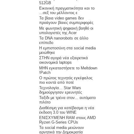
512GB
Eικονική πραγματικότητα και το
σεξ του μέλλοντος ε...
Τα βίαια video games δεν
προάγουν βίαιες συμπεριφορές
Με φωνητική ψηφιακή βοηθό οι
υπολογιστές της Acer
Τα DNA nanorobots σε άλλο
επίπεδο
H εμπιστοσύνη στα social media
μειώθηκε
ΣΤΗΝ αγορά νέα εξαιρετικά
οικονομικά laptops
ΜΗΝ εγκαταστήσετε το Meltdown
Patch!
Ο πρώτος τεχνητός εγκέφαλος
πιο κοντά από ποτέ
Τεχνολογία... Star Wars
δημιούργησαν ερευνητές
Ταξίδι με τρένα στον... αυτόματο
πιλότο
Διαθέσιμη για κατέβασμα η νέα
έκδοση 3.0 του WINE
ΕΝΙΣΧΥΜΕΝΗ RAM στους AMD
Ryzen G-Series CPUs
Τα social media μειώνουν
αρνητικά την Δημοκρατία