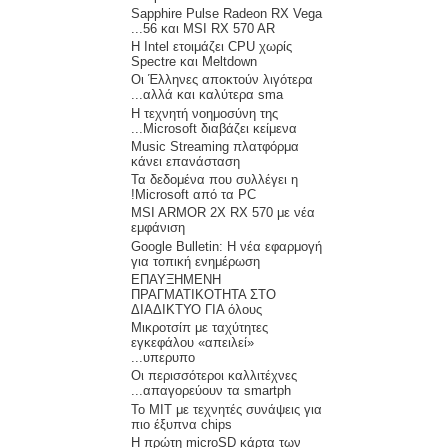
Sapphire Pulse Radeon RX Vega
56 και MSI RX 570 AR...
Η Intel ετοιμάζει CPU χωρίς
Spectre και Meltdown
Οι Έλληνες αποκτούν λιγότερα
αλλά και καλύτερα sma...
Η τεχνητή νοημοσύνη της
Microsoft διαβάζει κείμενα...
Music Streaming πλατφόρμα
κάνει επανάσταση
Τα δεδομένα που συλλέγει η
Microsoft από τα PC!
MSI ARMOR 2X RX 570 με νέα
εμφάνιση
Google Bulletin: Η νέα εφαρμογή
για τοπική ενημέρωση
ΕΠΑΥΞΗΜΕΝΗ
ΠΡΑΓΜΑΤΙΚΟΤΗΤΑ ΣΤΟ
ΔΙΑΔΙΚΤΥΟ ΓΙΑ όλους
Μικροτσίπ με ταχύτητες
εγκεφάλου «απειλεί»
υπερυπο...
Οι περισσότεροι καλλιτέχνες
απαγορεύουν τα smartph...
Το MIT με τεχνητές συνάψεις για
πιο έξυπνα chips
Η πρώτη microSD κάρτα των