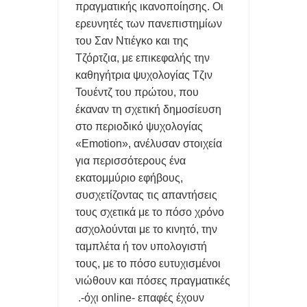
πραγματικής ικανοποίησης. Οι
FREEGR TIPS - ΕΝΤΟΠΙΣΤΕ ΤΟ ΚΙΝΗΤΟ ΣΑΣ ΑΝ ΤΟ ΚΛΕΨΟΥΝ
ερευνητές των πανεπιστημίων
του Σαν Ντιέγκο και της
Ή ΑΝ ΤΟ ΧΑΣΕΤΕ
Τζόρτζια, με επικεφαλής την
ΠΑΝΕΥΡΩΠΩΑΙΚΗ ΠΡΟΣΤΑΣΙΑ ΤΩΝ ΑΝΗΛΙΚΩΝ ΑΠΟ ΤΗΝ
καθηγήτρια ψυχολογίας Τζιν
Τουέντζ του πρώτου, που
ΚΟΜΙΣΙΟΝ ΣΤΑ SOCIAL MEDIA
έκαναν τη σχετική δημοσίευση
στο περιοδικό ψυχολογίας
WINDOWS: ΤΑ ΠΙΟΣ ΣΥΝΗΘΗΣΙΜΕΝΑ ΛΑΘΗ ΓΙΑ ΑΡΧΑΡΙΟΥΣ
«Emotion», ανέλυσαν στοιχεία
ΚΑΙ ΠΩΣ ΘΑ ΒΛΕΤΙΩΣΕΤΕ ΤΟ ΣΥΣΤΗΜΑ ΣΑΣ
για περισσότερους ένα
εκατομμύριο εφήβους,
TA FAKE NEWS ΣΤΟ ΔΙΑΔΙΚΤΥΟ ΚΟΙΝΟΠΟΙΟΥΝΤΑΙ ΑΠΟ
συσχετίζοντας τις απαντήσεις
τους σχετικά με το πόσο χρόνο
ΧΡΗΣΤΕΣ-ΕΜΠΙΣΤΑ ΜΟΝΟ ΑΞΙΟΠΙΣΤΑ SITE
ασχολούνται με το κινητό, την
ταμπλέτα ή τον υπολογιστή
τους, με το πόσο ευτυχισμένοι
νιώθουν και πόσες πραγματικές
-όχι online- επαφές έχουν.