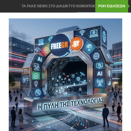
ΥΠΟΡΧΡΕΩΤΙΚΟ ΔΙΚΑΙΩΜΑ ΣΤΗΝ ΕΠΙΣΚΕΥΗ ΗΛΕΚΤΡΟΝΙΚΩΝ
ΡΟΗ ΕΙΔΗΣΕΩΝ
ΣΥΣΚΕΥΩΝ ΚΑΙ SPARTPHONES ΣΤΗΝ ΕΛΛΑΔΑ
FREEGR TIPS: ΑΦΙΑΙΡΕΣΤΕ ΤΙΣ ΑΧΡΗΣΤΕΣ ΕΦΑΡΜΟΓΕΣ ΣΤΟ
ΚΙΝΗΤΟ ΓΙΑ ΝΑ ΓΙΝΕΙ ΠΙΟ ΓΡΗΓΟΡΟ
ΤΟ ΜΕΓΕΘΟΣ ΜΕΤΡΑΕΙ ΣΤΑ SMARTPHONES ΓΙΑ ΕΛΛΗΝΕΣ ΚΑΙ
ΕΥΡΩΠΑΙΟΥΣ ΤΕΛΙΚΑ
Cloud έΕΝΑΝΤΙΟΝ offline:ΓΙΑΤΙ ΣΥΝΔΥΑΖΟΝΤΑΙ ΕΥΚΟΛΟΓΙΑ
ΠΡΟΣΒΑΣΗΣ ΚΑΙ ΑΣΦΑΛΕΙΑ
Το Facebook ΣΚΕΦΤΕΤΑΙ ΤΟ ΕΝΔΕΧΟΜΕΝΟ ΝΑ ΜΕΤΑΤΡΑΠΕΙ
ΣΕ … TikTok
ΠΩΣ ΜΠΟΡΟΥΝ ΝΑ ΚΛΕΨΟΥΝ ΤΗΝ ΤΑΥΤΟΤΗΤΑ ΤΟΥ ΠΑΙΔΙΟΥ