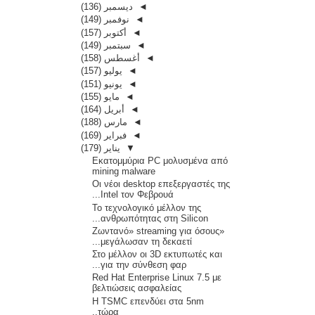
(136)
ديسمبر
◄
(149)
نوفمبر
◄
(157)
أكتوبر
◄
(149)
سبتمبر
◄
(158)
أغسطس
◄
(157)
يوليو
◄
(151)
يونيو
◄
(155)
مايو
◄
(164)
أبريل
◄
(188)
مارس
◄
(169)
فبراير
◄
(179)
يناير
▼
Εκατομμύρια PC μολυσμένα από
mining malware
Οι νέοι desktop επεξεργαστές της
Intel τον Φεβρουά...
To τεχνολογικό μέλλον της
ανθρωπότητας στη Silicon...
«Ζωντανό» streaming για όσους
μεγάλωσαν τη δεκαετί...
Στο μέλλον οι 3D εκτυπωτές και
για την σύνθεση φαρ...
Red Hat Enterprise Linux 7.5 με
βελτιώσεις ασφαλείας
Η TSMC επενδύει στα 5nm
τώρα..