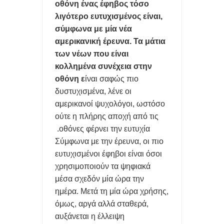
οθόνη ένας έφηβος τόσο
ΒΕΛΤΙΣΤΗ ΜΠΑΤΑΡΙΑ
λιγότερο ευτυχισμένος είναι,
ΗΡΘΕ ΤΟ ΤΕΛΟΣ ΤΩΝ influencers ΜΕ ΑΛΜΑΤΩΔΗ ΑΝΟΔΟ ΤΟΥ
σύμφωνα με μία νέα
αμερικανική έρευνα. Τα μάτια
clipping ΣΤΟ INTERNET
των νέων που είναι
κολλημένα συνέχεια στην
ΑΛΑΜΑΤΩΔΗ ΑΥΞΗΣΗ ΤΩΝ ΚΥΒΕΡΝΟΕΠΙΘΕΣΕΩΝ
οθόνη ε
ίναι σαφώς πιο
ΠΑΓΚΟΣΜΙΩΣ ΑΛΛΑ ΚΑΙ ΣΤΗΝ ΕΛΛΑΔΑ
δυστυχισμένα, λένε οι
αμερικανοί ψυχολόγοι, ωστόσο
KBANTIKO CHIP ΑΑΠΟΘΗΚΕΥΕΙ ΑΠΕΡΙΟΡΙΣΤΗ
ούτε η πλήρης αποχή από τις
οθόνες φέρνει την ευτυχία.
ΧΩΡΗΤΙΚΟΤΗΤΑ ΔΕΔΟΜΕΝΩΝ ΓΙΑ ΜΝΗΜΗ Α.Ι.
Σύμφωνα με την έρευνα, οι πιο
TA SMPARTPHONES ΘΑ ΚΟΤΣΙΖΟΥΝ ΑΚΡΙΒΟΤΕΡΑ ΜΕ ΤΑ ΙΔΙΑ
ευτυχισμένοι έφηβοι είναι όσοι
χρησιμοποιούν τα ψηφιακά
SPECS ΛΟΓΩ ΜΝΗΜΗΣ ΚΑΙ Α.Ι.
μέσα σχεδόν μία ώρα την
ημέρα. Μετά τη μία ώρα χρήσης,
FREEGR TIPS- ΤΙ ΝΑ ΚΑΝΕΤΕ ΑΝ ΤΟ LAPTOP ΖΕΣΤΑΙΝΕΤΑΙ ΤΟ
όμως, αργά αλλά σταθερά,
ΚΑΛΟΚΑΙΡΙ
αυξάνεται η έλλειψη