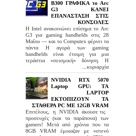
B300 ΓΡΑΦΙΚΑ το Arc
G3 ΚΑΝΕΙ
ΕΠΑΝΑΣΤΑΣΗ ΣΤΙΣ
ΚΟΝΣΟΛΕΣ
Η Intel ανακοινώνει επίσημα το Arc
G3 για gaming handhelds στις 28
Μαΐου — και το Computex φέρνει τα
πάντα Η αγορά των gaming
handhelds είναι έτοιμη για μια
τεράστια «σεισμική» δόνηση. Η
κυριαρχία...
NVIDIA RTX 5070
Laptop GPU: TA
LAPTOP
ΕΚΤΟΠΙΖΟΥΝ ΤΑ
ΣΤΑΘΕΡΑ PC ME 12GB VRAM
Επιτέλους, η NVIDIA άκουσε τις
προσευχές (και τα παράπονα) των
gamers! Μετά από χρόνια που τα
8GB VRAM έμοιαζαν με «στενό