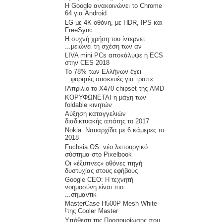
Η Google ανακοινώνει το Chrome
64 για Android
LG με 4K οθόνη, με HDR, IPS και
FreeSync
Η συχνή χρήση του ίντερνετ
μειώνει τη σχέση των αν...
LIVA mini PCs αποκάλυψε η ECS
στην CES 2018
Το 78% των Ελλήνων έχει
φορητές συσκευές για τραπε...
Απρίλιο το X470 chipset της AMD!
ΚΟΡΥΦΩΝΕΤΑΙ η μάχη των
foldable κινητών
Αύξηση καταγγελιών
διαδικτυακής απάτης το 2017
Nokia: Ναυαρχίδα με 6 κάμερες το
2018
Fuchsia OS: νέο λειτουργικό
σύστημα στο Pixelbook
Οι «έξυπνες» οθόνες πηγή
δυστυχίας στους εφήβους
Google CEO: Η τεχνητή
νοημοσύνη είναι πιο
σημαντικ...
MasterCase H500P Mesh White
της Cooler Master!
Υπόθεση της Προσομοίωσης που