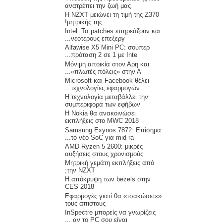
ανατρέπει την ζωή μας
H NZXT μειώνει τη τιμή της Z370
μητρικής της!
Intel: Τα patches επηρεάζουν και
νεότερους επεξεργ...
Alfawise X5 Mini PC: σούπερ
πρόταση 2 σε 1 με Inte...
Μόνιμη αποικία στον Αρη και
«πλωτές πόλεις» στην Α...
Microsoft και Facebook θέλει
τεχνολογίες εφαρμογών...
Η τεχνολογία μεταβάλλει την
συμπεριφορά των εφήβων
Η Nokia θα ανακοινώσει
εκπλήξεις στο MWC 2018
Samsung Exynos 7872: Επίσημα
το νέο SoC για mid-ra...
AMD Ryzen 5 2600: μικρές
αυξήσεις στους χρονισμούς
Μητρική γεμάτη εκπλήξεις από
την NZXT;
Η απόκρυψη των bezels στην
CES 2018
Εφαρμογές γιατί θα «τσακώσετε»
τους άπιστους
InSpectre μπορείς να γνωρίζεις
αν το PC σου είναι ...