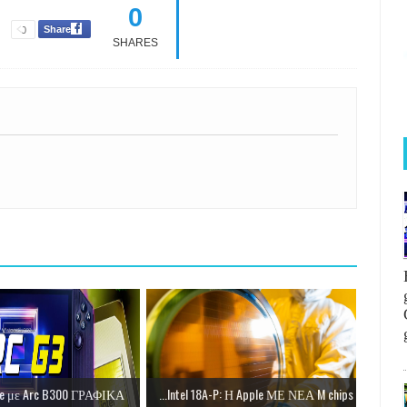
0
Share
0
SHARES
ke με Arc B300 ΓΡΑΦΙΚΑ
Intel 18A-P: Η Apple ΜΕ ΝΕΑ M chips...