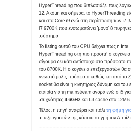
HyperThreading που διπλασιάζει τους λογικ
12. Ακόμη και σήμερα, το HyperThreading εί
και στα Core i9 ενώ στη περίπτωση των i7 β
i7 9700K που ενσωματώνει 'μόνο' 8 πυρήνες
σύστημα.
Το listing αυτού του CPU δείχνει πως η Int
HyperThreading στη πιο προσιτή οικογένει
σίγουρα δει κάτι αντίστοιχο στο πρόσφατο 
του 8700K. Η οικογένεια επεξεργαστών θα συ
γνωστό μόλις πρόσφατα καθώς και από το Z
socket θα είναι η κινητήριος δύναμη και το
εταιρία για τη mainstream αγορά ενώ ο i5 για
συχνότητες
4.6GHz
και L3 cache στα 12MB.
Τέλος, η πηγή αναφέρει και πάλι
τη φήμη γι
επεξεργαστών της κάποια στιγμή τον Απρίλι