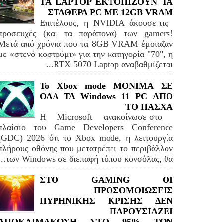
TA LAPTOP ΕΚΤΟΠΙΖΟΥΝ ΤΑ
ΣΤΑΘΕΡΑ PC ME 12GB VRAM
Επιτέλους, η NVIDIA άκουσε τις
προσευχές (και τα παράπονα) των gamers!
Μετά από χρόνια που τα 8GB VRAM έμοιαζαν
με «στενό κοστούμι» για την κατηγορία "70", η
RTX 5070 Laptop αναβαθμίζεται...
Το Xbox mode ΜΟΝΙΜΑ ΣΕ
ΟΛΑ ΤΑ Windows 11 PC ΑΠΟ
ΤΟ ΠΑΣΧΑ
Η Microsoft ανακοίνωσε στο
πλαίσιο του Game Developers Conference
(GDC) 2026 ότι το Xbox mode, η λειτουργία
πλήρους οθόνης που μετατρέπει το περιβάλλον
των Windows σε διεπαφή τύπου κονσόλας, θα...
ΣΤΟ GAMING ΟΙ
ΠΡΟΣΟΜΟΙΩΣΕΙΣ
ΠΥΡΗΝΙΚΗΣ ΚΡΙΣΗΣ ΔΕΝ
ΠΑΡΟΥΣΙΑΖΕΙ
ΑΠΟΚΛΙΜΑΚΩΣΗ ΣΤΟ 95% ΤΩΝ