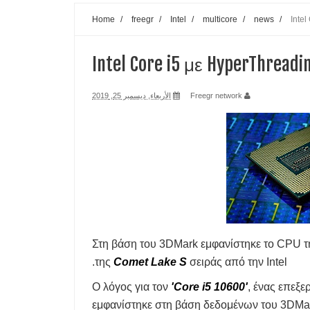
Home
/
freegr
/
Intel
/
multicore
/
news
/
Inte
H GOOGLE ΦΙΜΩΝΕΙ SITE ΕΙΔΗΣΕΩΝ ΚΑΙ ΟΙ Μ
Το Wi-Fi extender ΜΠΟΡΕΙ ΝΑ ΚΑΝΕΙ ΤΟ ΔΙΚΤΥΟ
Intel Core i5 με HyperThrea
ΜΗΝ ΧΡΗΣΙΜΟΠΟΙΕΙΣ ΤΟ ΚΙΝΗΤΟ ΟΤΑΝ ΦΟΡΤΙΖΕΙ
الأربعاء, ديسمبر 25, 2019
Freegr network
ΗΡΘΕ ΤΟ ΤΕΛΟΣ ΤΩΝ influencers ΜΕ ΑΛΜΑΤΩΔΗ
ΑΛΑΜΑΤΩΔΗ ΑΥΞΗΣΗ ΤΩΝ ΚΥΒΕΡΝΟΕΠΙΘΕΣΕΩ
KBANTIKO CHIP ΑΑΠΟΘΗΚΕΥΕΙ ΑΠΕΡΙΟΡΙΣΤΗ 
TA SMPARTPHONES ΘΑ ΚΟΤΣΙΖΟΥΝ ΑΚΡΙΒΟΤΕΡΑ 
FREEGR TIPS- ΤΙ ΝΑ ΚΑΝΕΤΕ ΑΝ ΤΟ LAPTOP ΖΕ
Στη βάση του 3DMark εμφανίστηκε το CPU 
FREEGR TIPS - ΕΝΤΟΠΙΣΤΕ ΤΟ ΚΙΝΗΤΟ ΣΑΣ ΑΝ
της
Comet Lake S
σειράς από την Intel.
Ο λόγος για τον
'Core i5 10600'
, ένας επεξ
ΘΩΡΑΚΙΣΤΕ ΤΑ WINDOWS ΧΩΡΙΣ ΑΓΟΡΑ ΕΦΑΡ
εμφανίστηκε στη βάση δεδομένων του 3DMark