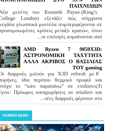
ΠΑΙΧΝΙΔΙΩΝ
Νέα μελέτη του Kenneth Payne (King’s
College London) εξετάζει πώς σύγχρονα
μεγάλα γλωσσικά μοντέλα συμπεριφέρονται σε
προσομοιωμένες κρίσεις μεταξύ κρατών, όπου
οι επιλογές κυμαίνονται από...
AMD Ryzen 7 9850X3D:
ΑΣΤΡΟΝΟΜΙΚΗ ΤΑΧΥΤΗΤΑ
ΑΛΛΑ ΑΚΡΙΒΟΣ Ο ΒΑΣΙΛΙΑΣ
ΤΟΥ gaming
Οι διαρροές μιλούν για X3D refresh με 8
πυρήνες, ίδιο περίπου θερμικό προφίλ και
στόχο το “κάτι παραπάνω” σε επιδόσειςΤι
έγινε: Πρόωρες καταχωρήσεις σε retailers και
νέες διαρροές φέρνουν στο...
GAMING NEWS