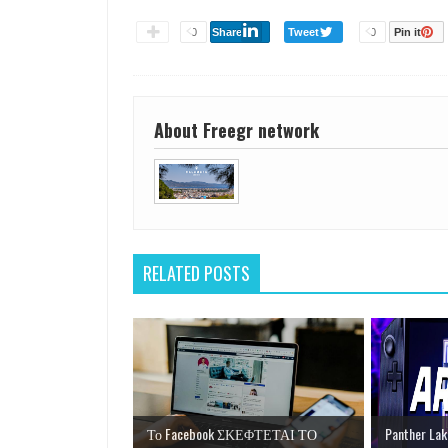
0
Share
Tweet
0
Pin it
About Freegr network
RELATED POSTS
Το Facebook ΣΚΕΦΤΕΤΑΙ ΤΟ
Panther La