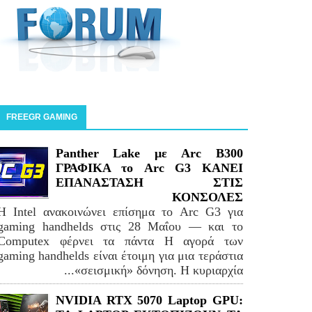
FREEGR GAMING
Panther Lake με Arc B300
ΓΡΑΦΙΚΑ το Arc G3 ΚΑΝΕΙ
ΕΠΑΝΑΣΤΑΣΗ ΣΤΙΣ
ΚΟΝΣΟΛΕΣ
Η Intel ανακοινώνει επίσημα το Arc G3 για
gaming handhelds στις 28 Μαΐου — και το
Computex φέρνει τα πάντα Η αγορά των
gaming handhelds είναι έτοιμη για μια τεράστια
«σεισμική» δόνηση. Η κυριαρχία...
NVIDIA RTX 5070 Laptop GPU: