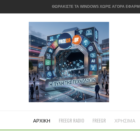
WINDOWS: ΤΑ ΠΙΟΣ ΣΥΝΗΘΗΣΙΜΕΝΑ ΛΑΘΗ ΓΙΑ 
TA FAKE NEWS ΣΤΟ ΔΙΑΔΙΚΤΥΟ ΚΟΙΝΟΠΟΙΟΥΝΤΑ
ΥΠΟΡΧΡΕΩΤΙΚΟ ΔΙΚΑΙΩΜΑ ΣΤΗΝ ΕΠΙΣΚΕΥΗ Η
ΕΛΛΑΔΑ
FREEGR TIPS: ΑΦΙΑΙΡΕΣΤΕ ΤΙΣ ΑΧΡΗΣΤΕΣ ΕΦΑΡ
ΤΟ ΜΕΓΕΘΟΣ ΜΕΤΡΑΕΙ ΣΤΑ SMARTPHONES ΓΙΑ 
Cloud έΕΝΑΝΤΙΟΝ offline:ΓΙΑΤΙ ΣΥΝΔΥΑΖΟΝΤΑ
Το Facebook ΣΚΕΦΤΕΤΑΙ ΤΟ ΕΝΔΕΧΟΜΕΝΟ ΝΑ Μ
ΠΩΣ ΜΠΟΡΟΥΝ ΝΑ ΚΛΕΨΟΥΝ ΤΗΝ ΤΑΥΤΟΤΗΤΑ ΤΟ
ΑΡΧΙΚΗ
FREEGR RADIO
FREEGR
ΧΡΗΣΙΜΑ
FREEGR TIPS- ΞΕΚΟΥΡΑΣΤΕ ΤΑ ΜΑΤΙΑ ΣΑΣ ΑΠΟ
Η ΕΛΛΕΙΨΗ ΜΝΗΜΗΣ RAM ΜΠΟΡΕΙ ΝΑ ΔΙΑΡΚΕΣΕ