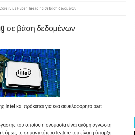
l Core i5 με HyperThreading σε βάση δεδομένων
ΕΓΑΛΟΙ ΕΚΔΟΤΕΣ ΚΗΡΥΤΤΟΥΝ ΠΟΛΕΜΟ
 ΣΟΥ ΠΙΟ ΑΡΓΟ ΚΑΙ ΠΩΣ ΘΑ ΤΟ ΒΕΛΤΙΩΣΕΙΣ
ding σε βάση δεδομένων
-TIPS ΓΙΑ ΒΕΛΤΙΣΤΗ ΜΠΑΤΑΡΙΑ
 ΑΝΟΔΟ ΤΟΥ clipping ΣΤΟ INTERNET
Ν ΠΑΓΚΟΣΜΙΩΣ ΑΛΛΑ ΚΑΙ ΣΤΗΝ ΕΛΛΑΔΑ
ΧΩΡΗΤΙΚΟΤΗΤΑ ΔΕΔΟΜΕΝΩΝ ΓΙΑ ΜΝΗΜΗ Α.Ι.
ΜΕ ΤΑ ΙΔΙΑ SPECS ΛΟΓΩ ΜΝΗΜΗΣ ΚΑΙ Α.Ι.
ΣΤΑΙΝΕΤΑΙ ΤΟ ΚΑΛΟΚΑΙΡΙ
της
Intel
και πρόκειται για ένα ακυκλοφόρητο part
 ΤΟ ΚΛΕΨΟΥΝ Ή ΑΝ ΤΟ ΧΑΣΕΤΕ
εργαστής του οποίου η ονομασία είναι ακόμη άγνωστη
ΜΟΓΩΝ ΑΣΦΑΛΕΙΑΣ
 όμως το σημαντικότερο feature του είναι η ύπαρξη