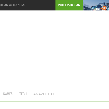
ΑΡΧΑΡΙΟΥΣ ΚΑΙ ΠΩΣ ΘΑ ΒΛΕΤΙΩΣΕΤΕ ΤΟ ΣΥΣΤΗΜΑ ΣΑΣ
ΡΟΗ ΕΙΔΗΣΕΩΝ
Ι ΑΠΟ ΧΡΗΣΤΕΣ-ΕΜΠΙΣΤΑ ΜΟΝΟ ΑΞΙΟΠΙΣΤΑ SITE
ΛΕΚΤΡΟΝΙΚΩΝ ΣΥΣΚΕΥΩΝ ΚΑΙ SPARTPHONES ΣΤΗΝ
ΜΟΓΕΣ ΣΤΟ ΚΙΝΗΤΟ ΓΙΑ ΝΑ ΓΙΝΕΙ ΠΙΟ ΓΡΗΓΟΡΟ
ΕΛΛΗΝΕΣ ΚΑΙ ΕΥΡΩΠΑΙΟΥΣ ΤΕΛΙΚΑ
Ι ΕΥΚΟΛΟΓΙΑ ΠΡΟΣΒΑΣΗΣ ΚΑΙ ΑΣΦΑΛΕΙΑ
ΕΤΑΤΡΑΠΕΙ ΣΕ … TikTok
Υ ΠΑΙΔΙΟΥ ΣΑΣ ΣΕ GAMES ON LINE
GAMES
TECH
ΑΝΑΖΗΤΗΣΗ
 ΤΙΣ ΟΘΟΝΕΣ ΤΩΝ PC ME 5 ΣΥΜΒΟΥΛΕΣ
Ι ΕΩΣ 10 ΧΡΟΝΙΑ ΛΕΕΙ ΠΡΟΒΛΕΨΗ