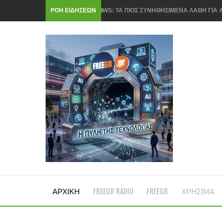
ΡΟΗ ΕΙΔΗΣΕΩΝ
TA FAKE NEWS ΣΤΟ ΔΙΑΔΙΚΤΥΟ ΚΟΙΝΟΠΟΙΟΥΝΤΑ
ΥΠΟΡΧΡΕΩΤΙΚΟ ΔΙΚΑΙΩΜΑ ΣΤΗΝ ΕΠΙΣΚΕΥΗ Η
ΕΛΛΑΔΑ
FREEGR TIPS: ΑΦΙΑΙΡΕΣΤΕ ΤΙΣ ΑΧΡΗΣΤΕΣ ΕΦΑΡ
ΤΟ ΜΕΓΕΘΟΣ ΜΕΤΡΑΕΙ ΣΤΑ SMARTPHONES ΓΙΑ 
Cloud έΕΝΑΝΤΙΟΝ offline:ΓΙΑΤΙ ΣΥΝΔΥΑΖΟΝΤΑ
Το Facebook ΣΚΕΦΤΕΤΑΙ ΤΟ ΕΝΔΕΧΟΜΕΝΟ ΝΑ Μ
ΠΩΣ ΜΠΟΡΟΥΝ ΝΑ ΚΛΕΨΟΥΝ ΤΗΝ ΤΑΥΤΟΤΗΤΑ ΤΟ
FREEGR TIPS- ΞΕΚΟΥΡΑΣΤΕ ΤΑ ΜΑΤΙΑ ΣΑΣ ΑΠΟ
ΑΡΧΙΚΗ
FREEGR RADIO
FREEGR
ΧΡΗΣΙΜΑ
Η ΕΛΛΕΙΨΗ ΜΝΗΜΗΣ RAM ΜΠΟΡΕΙ ΝΑ ΔΙΑΡΚΕΣΕ
H GOOGLE ΦΙΜΩΝΕΙ SITE ΕΙΔΗΣΕΩΝ ΚΑΙ ΟΙ Μ