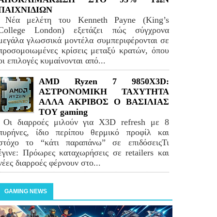
ΠΑΙΧΝΙΔΙΩΝ
Νέα μελέτη του Kenneth Payne (King’s
College London) εξετάζει πώς σύγχρονα
μεγάλα γλωσσικά μοντέλα συμπεριφέρονται σε
προσομοιωμένες κρίσεις μεταξύ κρατών, όπου
οι επιλογές κυμαίνονται από...
AMD Ryzen 7 9850X3D:
ΑΣΤΡΟΝΟΜΙΚΗ ΤΑΧΥΤΗΤΑ
ΑΛΛΑ ΑΚΡΙΒΟΣ Ο ΒΑΣΙΛΙΑΣ
ΤΟΥ gaming
Οι διαρροές μιλούν για X3D refresh με 8
πυρήνες, ίδιο περίπου θερμικό προφίλ και
στόχο το “κάτι παραπάνω” σε επιδόσειςΤι
έγινε: Πρόωρες καταχωρήσεις σε retailers και
νέες διαρροές φέρνουν στο...
GAMING NEWS