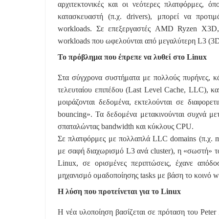
αρχιτεκτονικές και οι νεότερες πλατφόρμες, ό
κατασκευαστή (π.χ. drivers), μπορεί να προτ
workloads. Σε επεξεργαστές AMD Ryzen X3D, γ
workloads που ωφελούνται από μεγαλύτερη L3 (3D
Το πρόβλημα που έπρεπε να λυθεί στο Linux
Στα σύγχρονα συστήματα με πολλούς πυρήνες, κ
τελευταίου επιπέδου (Last Level Cache, LLC), κα
μοιράζονται δεδομένα, εκτελούνται σε διαφορετ
bouncing». Τα δεδομένα μετακινούνται συχνά μετ
σπαταλώντας bandwidth και κύκλους CPU.
Σε πλατφόρμες με πολλαπλά LLC domains (π.χ. mult
με σαφή διαχωρισμό L3 ανά cluster), η «σωστή» τ
Linux, σε ορισμένες περιπτώσεις, έχανε απόδο
μηχανισμό ομαδοποίησης tasks με βάση το κοινό wo
Η λύση που προτείνεται για το Linux
Η νέα υλοποίηση βασίζεται σε πρόταση του Peter 