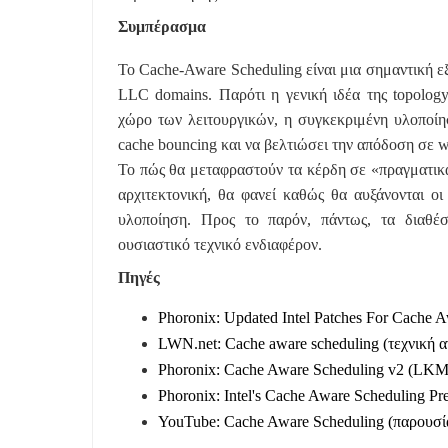
Συμπέρασμα
Το Cache-Aware Scheduling είναι μια σημαντική ε
LLC domains. Παρότι η γενική ιδέα της topology
χώρο των λειτουργικών, η συγκεκριμένη υλοποίη
cache bouncing και να βελτιώσει την απόδοση σε wo
Το πώς θα μεταφραστούν τα κέρδη σε «πραγματικά»
αρχιτεκτονική, θα φανεί καθώς θα αυξάνονται ο
υλοποίηση. Προς το παρόν, πάντως, τα διαθέσ
ουσιαστικό τεχνικό ενδιαφέρον.
Πηγές
Phoronix: Updated Intel Patches For Cach
LWN.net: Cache aware scheduling (τεχνική
Phoronix: Cache Aware Scheduling v2 (LKM
Phoronix: Intel's Cache Aware Scheduling Pr
YouTube: Cache Aware Scheduling (παρουσ