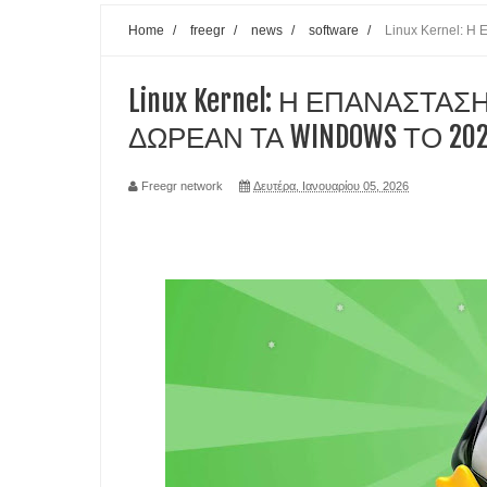
Home
/
freegr
/
news
/
software
/
Linux Kernel: 
Το Wi-Fi extender ΜΠΟΡΕΙ ΝΑ ΚΑΝΕΙ ΤΟ ΔΙΚΤΥΟ
ΜΗΝ ΧΡΗΣΙΜΟΠΟΙΕΙΣ ΤΟ ΚΙΝΗΤΟ ΟΤΑΝ ΦΟΡΤΙΖΕΙ
Linux Kernel: Η ΕΠΑΝΑΣΤΑ
ΔΩΡΕΑΝ ΤΑ WINDOWS ΤΟ 20
ΗΡΘΕ ΤΟ ΤΕΛΟΣ ΤΩΝ influencers ΜΕ ΑΛΜΑΤΩΔΗ
ΑΛΑΜΑΤΩΔΗ ΑΥΞΗΣΗ ΤΩΝ ΚΥΒΕΡΝΟΕΠΙΘΕΣΕΩ
Freegr network
Δευτέρα, Ιανουαρίου 05, 2026
KBANTIKO CHIP ΑΑΠΟΘΗΚΕΥΕΙ ΑΠΕΡΙΟΡΙΣΤΗ 
TA SMPARTPHONES ΘΑ ΚΟΤΣΙΖΟΥΝ ΑΚΡΙΒΟΤΕΡΑ 
FREEGR TIPS- ΤΙ ΝΑ ΚΑΝΕΤΕ ΑΝ ΤΟ LAPTOP ΖΕ
FREEGR TIPS - ΕΝΤΟΠΙΣΤΕ ΤΟ ΚΙΝΗΤΟ ΣΑΣ ΑΝ
ΠΑΝΕΥΡΩΠΩΑΙΚΗ ΠΡΟΣΤΑΣΙΑ ΤΩΝ ΑΝΗΛΙΚΩΝ Α
WINDOWS: ΤΑ ΠΙΟΣ ΣΥΝΗΘΗΣΙΜΕΝΑ ΛΑΘΗ ΓΙΑ 