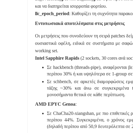
και να διατηρείται ισορροπία φορτίου.
llc_epoch_period
: Καθορίζει τη συχνότητα παρακ
Εντυπωσιακά αποτελέσματα στις μετρήσεις
Οι μετρήσεις που συνοδεύουν τη σειρά patches δεί
ουσιαστικά οφέλη, ειδικά σε συστήματα με σαφώ
working set.
Intel Sapphire Rapids
(2 sockets, 30 cores ανά soc
Σε hackbench (threads-pipe), αναφέρονται β
περίπου 30% ή και υψηλότερα σε 1-group σε
Σε schbench, σε αρκετές διαμορφώσεις εμφα
τάξης ~30% και άνω σε συγκεκριμένα th
μονοσήμαντα θετικά σε κάθε περίπτωση.
AMD EPYC Genoa
:
Σε ChaCha20-xiangshan, με πιο επιθετικές 
περίπου 44%. Συγκεκριμένα, ο χρόνος εμ
(δηλαδή περίπου από 50,9 δευτερόλεπτα σε 