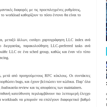
αντικές διαφορές με τις προεπιλεγμένες ρυθμίσεις,
ι το workload καθορίζουν το πόσο έντονο θα είναι το
και, μεταξύ άλλων, εισάγει χαρτογράφηση LLC index ανά
 διεργασίας, παρακολούθηση LLC-preferred tasks ανά
» κάθε LLC σε ένα sched group, καθώς και έναν νέο τύπο
ncing.
s, μετά από προηγούμενους RFC κύκλους. Οι συντάκτες
ιορθώσει bugs, και έχουν βελτιώσει τον κώδικα. Παρ’ όλα
διαδικασία review και τις αποφάσεις των maintainers.
 πιθανή κατεύθυνση περιλαμβάνουν πιο λεπτομερή έλεγχο
ά workloads να μπορούν να επιλέγουν διαφορετικό βαθμό