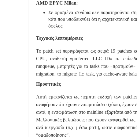
AMD EPYC Milan
:
Σε ορισμένα σενάρια δεν παρατηρούνται σημ
κάτι που υποδεικνύει ότι η αρχιτεκτονική κα
όφελος.
Τεχνικές λεπτομέρειες
Το patch set περιγράφεται ως σειρά 19 patches 
CPU, ανάθεση «preferred LLC ID» σε επίπεδο
runqueue, μετρητές για τα tasks που «προτιμούν
migration, το migrate_llc_task, για cache-aware bala
Προοπτικές
Αυτή εμφανίζεται ως πέμπτη εκδοχή των patche
αναφέρουν ότι έχουν ενσωματώσει σχόλια, έχουν δ
αυτά, η ενσωμάτωση στο mainline εξαρτάται από τη 
Μελλοντικές βελτιώσεις που έχουν αναφερθεί ως
ανά διεργασία (π.χ. μέσω
prctl
), ώστε διαφορετικ
“ομαδοποίησης”.