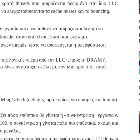
α κρατά threads που μοιράζονται δεδομένα στο ίδιο LLC
 να ελαχιστοποιούνται τα cache misses και το bouncing.
διεργασία και είναι πιθανό να μοιράζονται δεδομένα.
omain, όταν αυτό είναι εφικτό και ωφέλιμο.
ργών threads, ώστε να αποφεύγεται η υπερφόρτωση
η της λογικής «πέρα από την LLC», προς τη DRAM ή
 δίνει αντίστοιχα οφέλη με τον ίδιο τρόπο σε αυτή
/debug/sched/
(debugfs, άρα κυρίως για δοκιμές και tuning).
ίζει πόσο επιθετικά θα γίνεται η «συγκέντρωση» εργασιών.
 100, η συγκέντρωση γίνεται πολύ πιο επιθετικά, ακόμη και
αι μεγάλος.
ας ώστε να αποφεύγεται η υπερφόρτωση ενός LLC domain