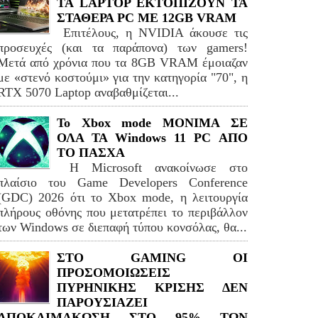
TA LAPTOP ΕΚΤΟΠΙΖΟΥΝ ΤΑ
ΣΤΑΘΕΡΑ PC ME 12GB VRAM
Επιτέλους, η NVIDIA άκουσε τις
προσευχές (και τα παράπονα) των gamers!
Μετά από χρόνια που τα 8GB VRAM έμοιαζαν
με «στενό κοστούμι» για την κατηγορία "70", η
RTX 5070 Laptop αναβαθμίζεται...
Το Xbox mode ΜΟΝΙΜΑ ΣΕ
ΟΛΑ ΤΑ Windows 11 PC ΑΠΟ
ΤΟ ΠΑΣΧΑ
Η Microsoft ανακοίνωσε στο
πλαίσιο του Game Developers Conference
(GDC) 2026 ότι το Xbox mode, η λειτουργία
πλήρους οθόνης που μετατρέπει το περιβάλλον
των Windows σε διεπαφή τύπου κονσόλας, θα...
ΣΤΟ GAMING ΟΙ
ΠΡΟΣΟΜΟΙΩΣΕΙΣ
ΠΥΡΗΝΙΚΗΣ ΚΡΙΣΗΣ ΔΕΝ
ΠΑΡΟΥΣΙΑΖΕΙ
ΑΠΟΚΛΙΜΑΚΩΣΗ ΣΤΟ 95% ΤΩΝ