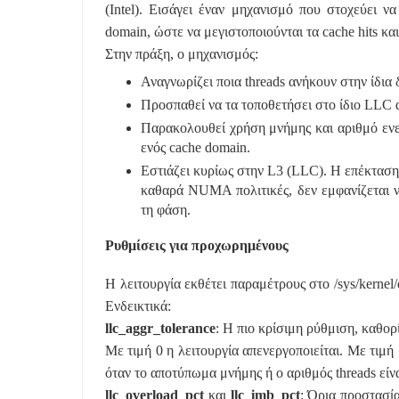
(Intel). Εισάγει έναν μηχανισμό που στοχεύει ν
domain, ώστε να μεγιστοποιούνται τα cache hits και
Στην πράξη, ο μηχανισμός:
Αναγνωρίζει ποια threads ανήκουν στην ίδια 
Προσπαθεί να τα τοποθετήσει στο ίδιο LLC d
Παρακολουθεί χρήση μνήμης και αριθμό ενε
ενός cache domain.
Εστιάζει κυρίως στην L3 (LLC). Η επέκτασ
καθαρά NUMA πολιτικές, δεν εμφανίζεται να
τη φάση.
Ρυθμίσεις για προχωρημένους
Η λειτουργία εκθέτει παραμέτρους στο
/sys/kernel
Ενδεικτικά:
llc_aggr_tolerance
: Η πιο κρίσιμη ρύθμιση, καθορ
Με τιμή 0 η λειτουργία απενεργοποιείται. Με τιμή
όταν το αποτύπωμα μνήμης ή ο αριθμός threads είν
llc_overload_pct
και
llc_imb_pct
: Όρια προστασί