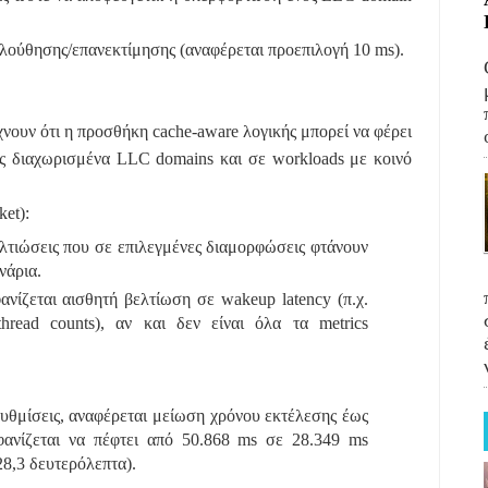
ολούθησης/επανεκτίμησης (αναφέρεται προεπιλογή 10 ms).
χνουν ότι η προσθήκη cache-aware λογικής μπορεί να φέρει
ς διαχωρισμένα LLC domains και σε workloads με κοινό
ket):
ελτιώσεις που σε επιλεγμένες διαμορφώσεις φτάνουν
νάρια.
νίζεται αισθητή βελτίωση σε wakeup latency (π.χ.
read counts), αν και δεν είναι όλα τα metrics
ρυθμίσεις, αναφέρεται μείωση χρόνου εκτέλεσης έως
φανίζεται να πέφτει από 50.868 ms σε 28.349 ms
28,3 δευτερόλεπτα).