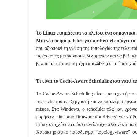
Το Linux ετοιμάζεται να κλείσει ένα σημαντικό
Μια νέα σειρά patches για τον kernel εισάγει τ
που αξιοποιεί τη γνώση της τοπολογίας της τελευτ
τις άσκοπες μετακινήσεις δεδομένων και να βελτιών
βελτιώσεις φτάνουν μέχρι και 44% (ως μείωση χρό
Τι είναι το Cache-Aware Scheduling και γιατί έ
Το Cache-Aware Scheduling είναι μια τεχνική που
της cache του επεξεργαστή και να κατανέμει εργασί
misses. Στα Windows, ο scheduler εδώ και χρόνι
πυρήνων, hints από firmware και drivers) για να 
Linux στοχεύει να δώσει αντίστοιχο πλεονέκτημα
Χαρακτηριστικό παράδειγμα “topology-aware” σ