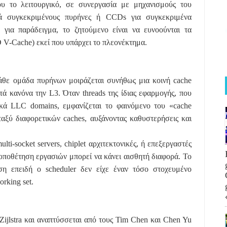
που το λειτουργικό, σε συνεργασία με μηχανισμούς του
ιμά συγκεκριμένους πυρήνες ή CCDs για συγκεκριμένα
ια παράδειγμα, το ζητούμενο είναι να ευνοούνται τα
 V-Cache) εκεί που υπάρχει το πλεονέκτημα.
άθε ομάδα πυρήνων μοιράζεται συνήθως μια κοινή cache
τά κανόνα την L3. Όταν threads της ίδιας εφαρμογής, που
ικά LLC domains, εμφανίζεται το φαινόμενο του «cache
αξύ διαφορετικών caches, αυξάνοντας καθυστερήσεις και
i-socket servers, chiplet αρχιτεκτονικές, ή επεξεργαστές
οποθέτηση εργασιών μπορεί να κάνει αισθητή διαφορά. Το
ση επειδή ο scheduler δεν είχε έναν τόσο στοχευμένο
rking set.
Zijlstra και αναπτύσσεται από τους Tim Chen και Chen Yu